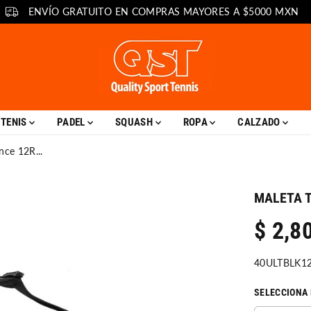
GARANTÍA DE SATISFACCIÓN
TENIS
PADEL
SQUASH
ROPA
CALZADO
nce 12R...
MALETA T
$ 2,8
P
R
40ULTBLK1
E
C
SELECCIONA 
I