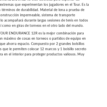
n
extremas que experimentan los jugadores en el Tour.
Es la
i
f
n términos de durabilidad.
Material de lona a prueba de
i
construcción impermeable, sistema de transporte
b
r
lo acompañará durante largas sesiones de tenis en todos
e
así como en giras de torneos en el otro lado del mundo.
T
o
 TOUR ENDURANCE 12R es la mejor combinación para
u
r
un máximo de cosas en torneos o partidos de equipo en
E
que ahorra espacio.
Compuesto por 2 grandes bolsillos
n
d
s que le permiten colocar 12 marcos y 1 bolsillo secreto
u
ra en el interior para proteger productos valiosos.
Muy
r
a
n
c
e
1
2
R
N
e
g
r
o