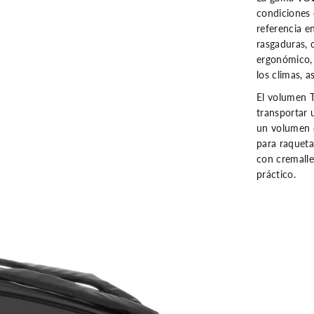
T
condiciones 
e
c
referencia e
n
rasgaduras, 
i
f
ergonómico, 
i
los climas, 
b
r
El volumen
e
T
transportar 
o
un volumen 
u
r
para raqueta
E
con cremalle
n
d
práctico.
u
r
a
n
c
e
1
2
R
N
e
g
r