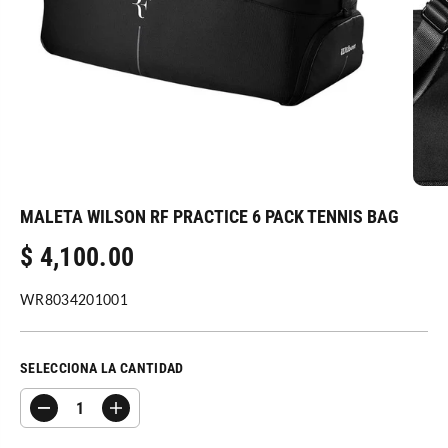
MALETA WILSON RF PRACTICE 6 PACK TENNIS BAG
$ 4,100.00
P
R
WR8034201001
E
C
I
SELECCIONA LA CANTIDAD
O
R
D
A
E
i
u
G
s
m