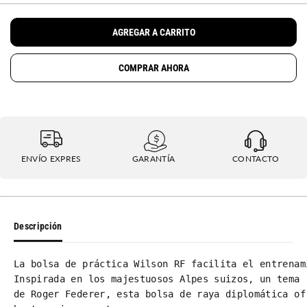
m
e
U
i
n
L
n
t
AGREGAR A CARRITO
u
a
A
i
r
R
r
c
COMPRAR AHORA
l
a
a
n
c
t
a
i
n
d
t
a
i
d
d
p
a
a
ENVÍO EXPRES
GARANTÍA
CONTACTO
d
r
p
a
a
M
r
a
a
l
M
e
a
t
Descripción
l
a
e
W
t
i
La bolsa de práctica Wilson RF facilita el entrenam
a
l
W
s
Inspirada en los majestuosos Alpes suizos, un tema 
i
o
de Roger Federer, esta bolsa de raya diplomática of
l
n
s
R