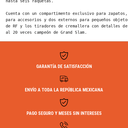
hasta seis raquetas. 
o
F
n
P
R
r
Cuenta con un compartimento exclusivo para zapatos,
F
a
para accesorios y dos externos para pequeños objeto
P
c
r
t
de RF y los tiradores de cremallera con detalles de
a
i
al 20 veces campeón de Grand Slam.
c
c
t
e
i
6
c
P
e
a
6
c
P
k
a
T
GARANTÍA DE SATISFACCIÓN
c
e
k
n
T
n
e
i
n
s
ENVÍO A TODA LA REPÚBLICA MEXICANA
n
B
i
a
s
g
B
a
g
PAGO SEGURO Y MESES SIN INTERESES