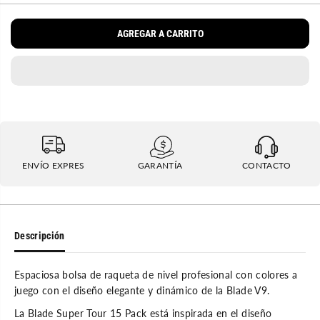
m
e
U
i
n
L
n
t
AGREGAR A CARRITO
u
a
A
i
r
R
r
c
l
a
a
n
c
t
a
i
n
d
t
a
i
d
d
p
a
a
ENVÍO EXPRES
GARANTÍA
CONTACTO
d
r
p
a
a
M
r
a
a
l
M
e
a
t
Descripción
l
a
e
W
t
i
Espaciosa bolsa de raqueta de nivel profesional con colores a
a
l
W
s
juego con el diseño elegante y dinámico de la Blade V9.
i
o
l
n
La Blade Super Tour 15 Pack está inspirada en el diseño
s
B