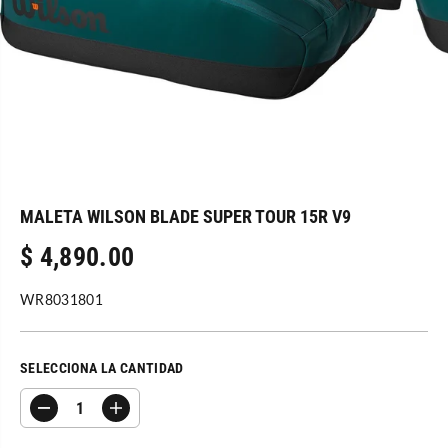
MALETA WILSON BLADE SUPER TOUR 15R V9
$ 4,890.00
P
R
WR8031801
E
C
I
SELECCIONA LA CANTIDAD
O
R
D
A
E
i
u
G
s
m