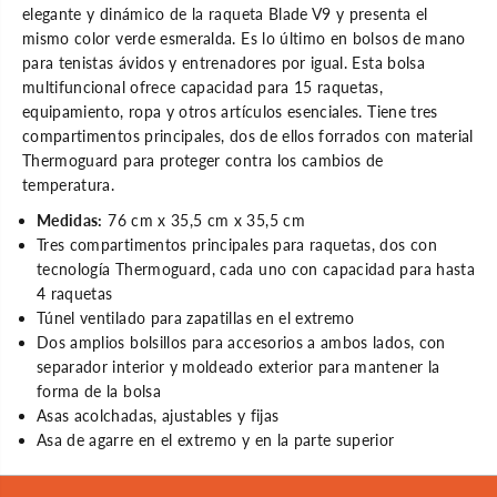
elegante y dinámico de la raqueta Blade V9 y presenta el
o
l
n
a
mismo color verde esmeralda. Es lo último en bolsos de mano
B
d
para tenistas ávidos y entrenadores por igual. Esta bolsa
l
e
a
S
multifuncional ofrece capacidad para 15 raquetas,
d
u
equipamiento, ropa y otros artículos esenciales. Tiene tres
e
p
S
e
compartimentos principales, dos de ellos forrados con material
u
r
Thermoguard para proteger contra los cambios de
p
T
e
o
temperatura.
r
u
T
r
Medidas:
76 cm x 35,5 cm x 35,5 cm
o
1
Tres compartimentos principales para raquetas, dos con
u
5
r
R
tecnología Thermoguard, cada uno con capacidad para hasta
1
V
4 raquetas
5
9
R
Túnel ventilado para zapatillas en el extremo
V
Dos amplios bolsillos para accesorios a ambos lados, con
9
separador interior y moldeado exterior para mantener la
forma de la bolsa
Asas acolchadas, ajustables y fijas
Asa de agarre en el extremo y en la parte superior