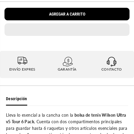
m
e
U
i
n
L
n
t
AGREGAR A CARRITO
u
a
A
i
r
R
r
c
l
a
a
n
c
t
a
i
n
d
t
a
i
d
d
p
a
a
ENVÍO EXPRES
GARANTÍA
CONTACTO
d
r
p
a
a
W
r
i
a
l
W
s
i
o
Descripción
l
n
s
U
o
l
Lleva lo esencial a la cancha con la
bolsa de tenis Wilson Ultra
n
t
U
r
v5 Tour 6 Pack.
Cuenta con dos compartimentos principales
l
a
para guardar hasta 6 raquetas y otros artículos esenciales para
t
V
r
5