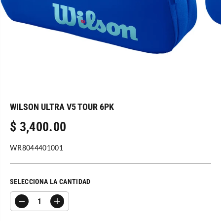
WILSON ULTRA V5 TOUR 6PK
$ 3,400.00
P
R
WR8044401001
E
C
I
SELECCIONA LA CANTIDAD
O
R
D
A
E
i
u
G
s
m