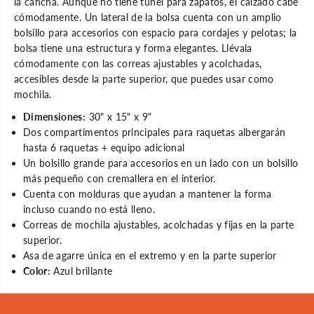
la cancha. Aunque no tiene túnel para zapatos, el calzado cabe
a
T
cómodamente. Un lateral de la bolsa cuenta con un amplio
V
o
5
u
bolsillo para accesorios con espacio para cordajes y pelotas; la
T
r
bolsa tiene una estructura y forma elegantes. Llévala
o
6
u
P
cómodamente con las correas ajustables y acolchadas,
r
K
accesibles desde la parte superior, que puedes usar como
6
P
mochila.
K
Dimensiones:
30" x 15" x 9"
Dos compartimentos principales para raquetas albergarán
hasta 6 raquetas + equipo adicional
Un bolsillo grande para accesorios en un lado con un bolsillo
más pequeño con cremallera en el interior.
Cuenta con molduras que ayudan a mantener la forma
incluso cuando no está lleno.
Correas de mochila ajustables, acolchadas y fijas en la parte
superior.
Asa de agarre única en el extremo y en la parte superior
Color:
Azul brillante