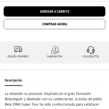
m
e
U
i
n
L
n
t
AGREGAR A CARRITO
u
a
A
i
r
R
r
c
COMPRAR AHORA
l
a
a
n
c
t
a
i
n
d
t
a
i
d
d
p
a
a
ENVÍO EXPRES
GARANTÍA
CONTACTO
d
r
p
a
a
P
r
a
a
l
P
e
a
t
Descripción
l
e
e
r
t
o
La obsesión es personal. Inspirada en el gran Fernando
e
W
r
i
Belasteguín y diseñada con su colaboración, la bolsa de pádel
o
l
Bela DNA Super Tour ha sido confeccionada para satisfacer
W
s
i
o