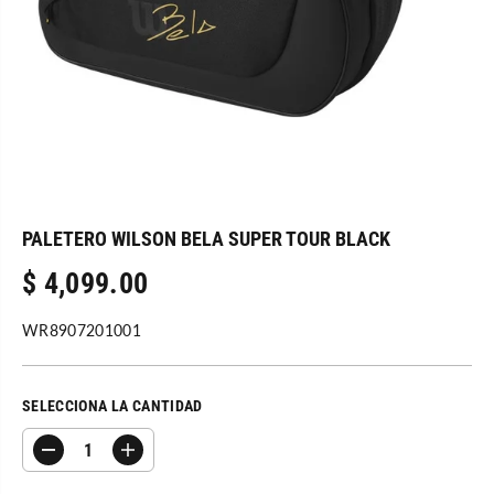
PALETERO WILSON BELA SUPER TOUR BLACK
$ 4,099.00
P
R
WR8907201001
E
C
I
SELECCIONA LA CANTIDAD
O
R
D
A
E
i
u
G
s
m