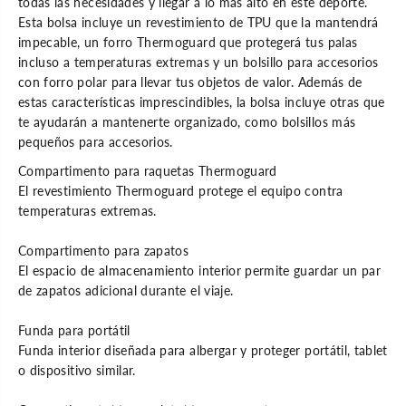
todas las necesidades y llegar a lo más alto en este deporte.
l
n
Esta bolsa incluye un revestimiento de TPU que la mantendrá
s
B
o
e
impecable, un forro Thermoguard que protegerá tus palas
n
l
incluso a temperaturas extremas y un bolsillo para accesorios
B
a
e
S
con forro polar para llevar tus objetos de valor. Además de
l
u
estas características imprescindibles, la bolsa incluye otras que
a
p
S
e
te ayudarán a mantenerte organizado, como bolsillos más
u
r
pequeños para accesorios.
p
T
e
o
Compartimento para raquetas Thermoguard
r
u
T
r
El revestimiento Thermoguard protege el equipo contra
o
B
temperaturas extremas.
u
l
r
a
B
c
Compartimento para zapatos
l
k
El espacio de almacenamiento interior permite guardar un par
a
c
de zapatos adicional durante el viaje.
k
Funda para portátil
Funda interior diseñada para albergar y proteger portátil, tablet
o dispositivo similar.